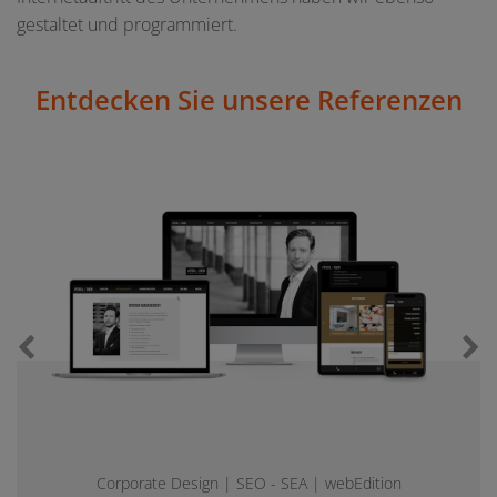
gestaltet und programmiert.
Entdecken Sie unsere Referenzen
Vorherigen Slide anzeigen
N
Corporate Design | SEO - SEA | webEdition