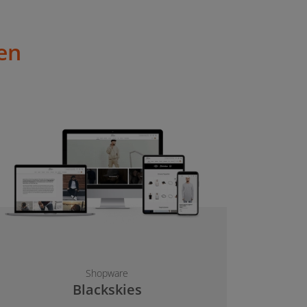
en
Shopware
Blackskies