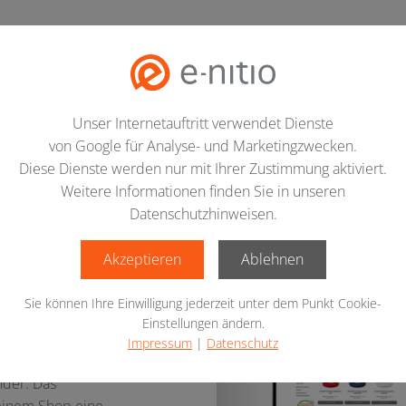
stungen
Technologien
Referenzen
Agentur
Bl
Unser Internetauftritt verwendet Dienste
von Google für Analyse- und Marketingzwecken.
Diese Dienste werden nur mit Ihrer Zustimmung aktiviert.
Weitere Informationen finden Sie in unseren
er
Datenschutzhinweisen.
Akzeptieren
Ablehnen
KG
Sie können Ihre Einwilligung jederzeit unter dem Punkt Cookie-
Einstellungen ändern.
Vorherigen Slide
Impressum
|
Datenschutz
er fertigt seit
nder. Das
einem Shop eine