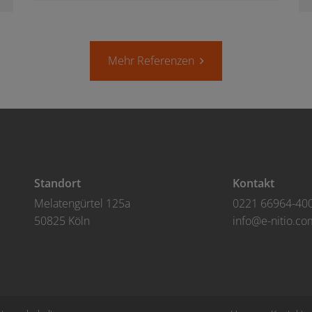
Mehr Referenzen
Standort
Kontakt
Melatengürtel 125a
0221 66964-40
50825 Köln
info@e-nitio.co