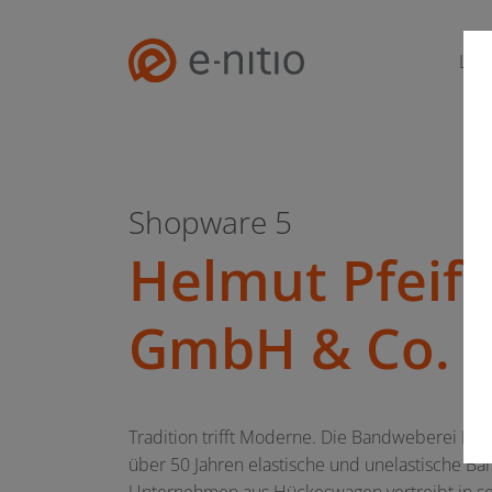
Lei
Shopware 5
Helmut Pfeiff
GmbH & Co. 
Tradition trifft Moderne. Die Bandweberei Pfeiff
über 50 Jahren elastische und unelastische Bä
Unternehmen aus Hückeswagen vertreibt in s