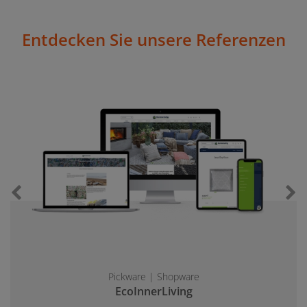
Entdecken Sie unsere Referenzen
Vorherigen Slide anzeigen
N
Pickware | Shopware
EcoInnerLiving